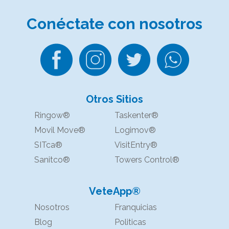
Conéctate
con nosotros
Otros Sitios
Ringow®
Taskenter®
Movil Move®
Logimov®
SITca®
VisitEntry®
Sanitco®
Towers Control®
VeteApp®
Nosotros
Franquicias
Blog
Politicas