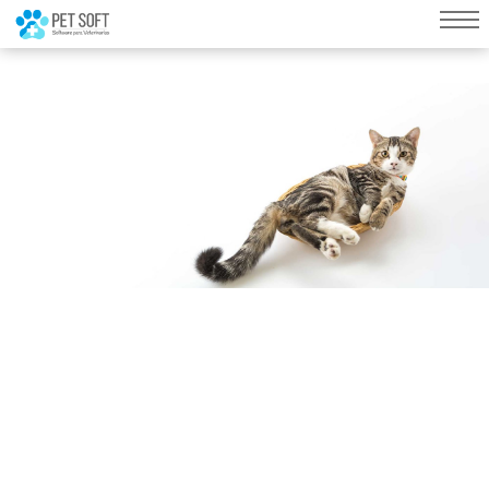
query failed, Table 'nwproject5_petsoft.preload_images' doesn't exist::SQL
Query: /*qc=on*/ select * from preload_images where pagina=23