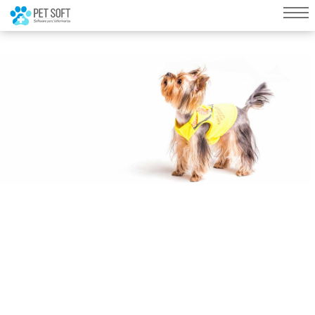
query failed, Table 'nwproject5_petsoft.preload_images' doesn't exist::SQL
Query: /*qc=on*/ select * from preload_images where pagina=15