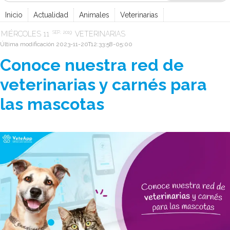
Inicio
Actualidad
Animales
Veterinarias
MIÉRCOLES
11
SEP...
2019
VETERINARIAS
Última modificación
2023-11-20T12:33:58-05:00
Conoce nuestra red de
veterinarias y carnés para
las mascotas