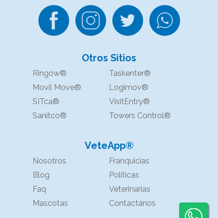
Otros Sitios
Ringow®
Taskenter®
Movil Move®
Logimov®
SITca®
VisitEntry®
Sanitco®
Towers Control®
VeteApp®
Nosotros
Franquicias
Blog
Politicas
Faq
Veterinarias
Mascotas
Contactános