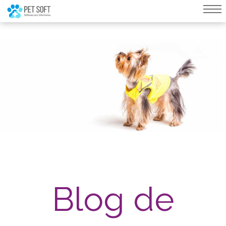
query failed, Table 'nwproject5_petsoft.preload_images' doesn't exist::SQL
Query: /*qc=on*/ select * from preload_images where pagina=35
Blog de