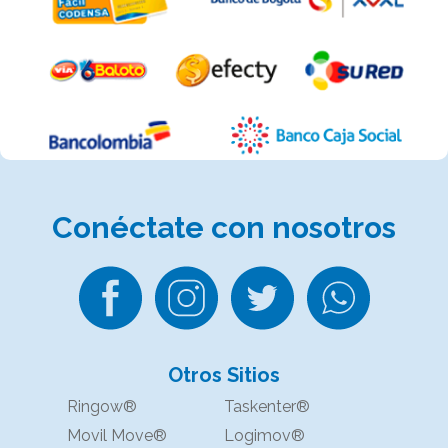
Conéctate
con nosotros
Otros Sitios
Ringow®
Taskenter®
Movil Move®
Logimov®