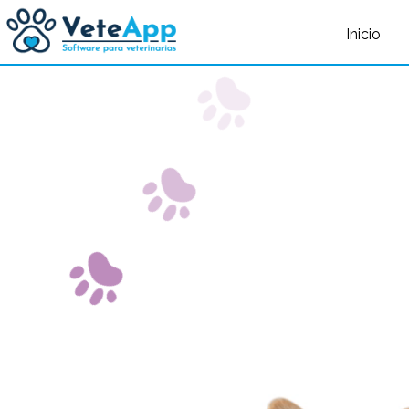
query failed, Table 'nwproject5_petsoft.preload_images' doesn't exist::SQL 
Inicio