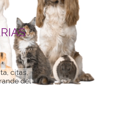
RIAS
a, citas,
grande del