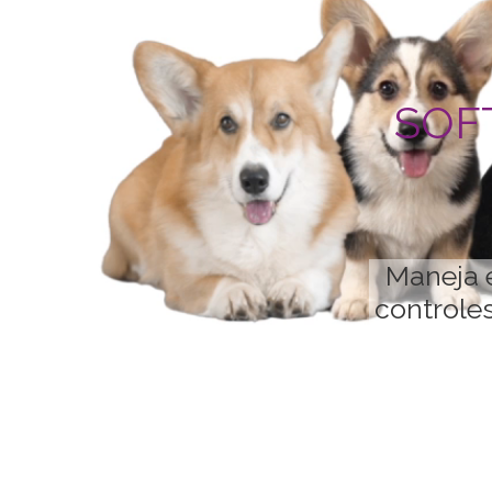
SOF
Maneja e
controles