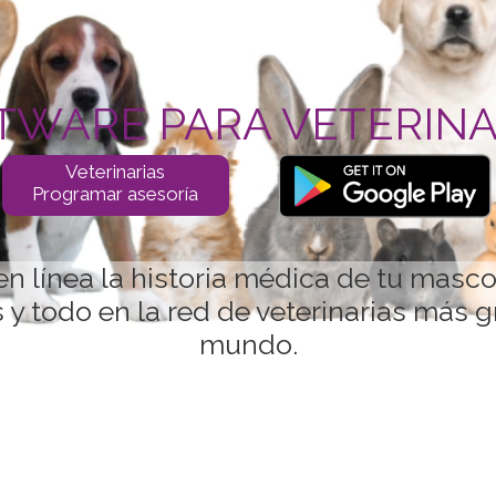
TWARE PARA VETERINA
Veterinarias
Programar asesoría
n línea la historia médica de tu mascot
 y todo en la red de veterinarias más 
mundo.