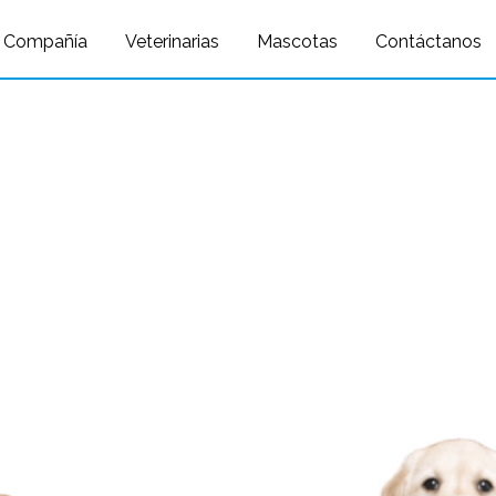
Query: /*qc=on*/ select * from preload_images where pagina=32
Compañía
Veterinarias
Mascotas
Contáctanos