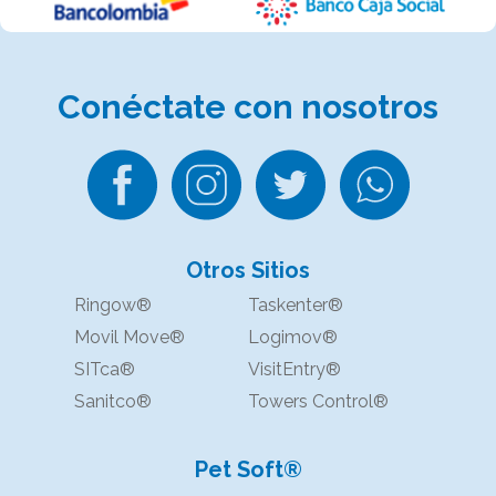
Conéctate
con nosotros
Otros Sitios
Ringow®
Taskenter®
Movil Move®
Logimov®
SITca®
VisitEntry®
Sanitco®
Towers Control®
Pet Soft®