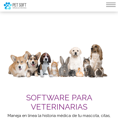
query failed, Table 'nwproject5_petsoft.preload_images' doesn't exist::SQL
Query: /*qc=on*/ select * from preload_images where pagina=96
SOFTWARE PARA
VETERINARIAS
Maneja en línea la historia médica de tu mascota, citas,