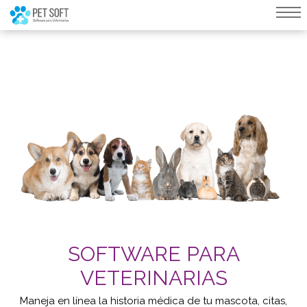
query failed, Table 'nwproject5_petsoft.preload_images' doesn't exist::SQL
Query: /*qc=on*/ select * from preload_images where pagina=239
SOFTWARE PARA
VETERINARIAS
Maneja en línea la historia médica de tu mascota, citas,