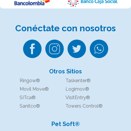
Conéctate
con nosotros
Otros Sitios
Ringow®
Taskenter®
Movil Move®
Logimov®
SITca®
VisitEntry®
Sanitco®
Towers Control®
Pet Soft®