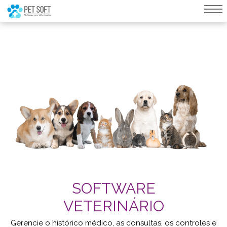
query failed, Table 'nwproject5_petsoft.preload_images' doesn't exist::SQL
Query: /*qc=on*/ select * from preload_images where pagina=70
SOFTWARE
VETERINÁRIO
Gerencie o histórico médico, as consultas, os controles e