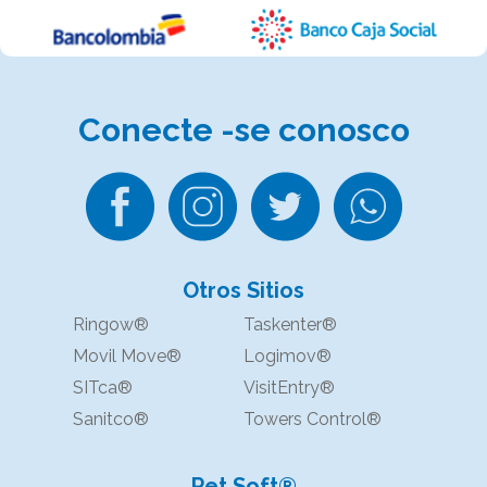
Conecte -se
conosco
Otros Sitios
Ringow®
Taskenter®
Movil Move®
Logimov®
SITca®
VisitEntry®
Sanitco®
Towers Control®
Pet Soft®