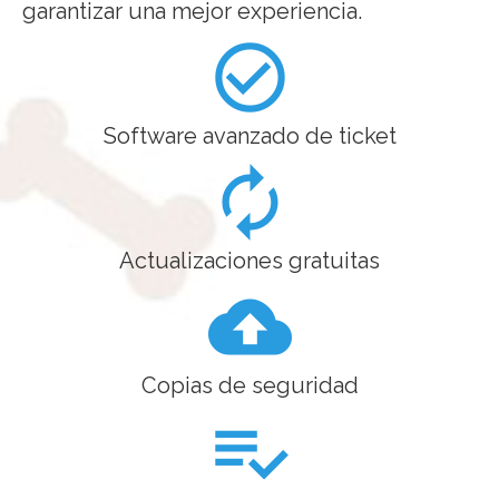
garantizar una mejor experiencia.
check_circle_outline
Software avanzado de ticket
autorenew
Actualizaciones gratuitas
cloud_upload
Copias de seguridad
playlist_add_check