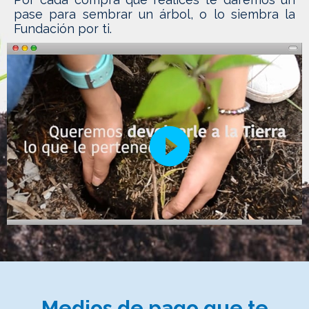
pase para sembrar un árbol, o lo siembra la
Fundación por ti.
play_circle_filled
Medios de pago que te