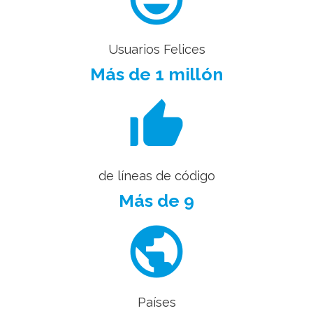
Usuarios Felices
Más de 1 millón
thumb_up_alt
de líneas de código
Más de 9
public
Países