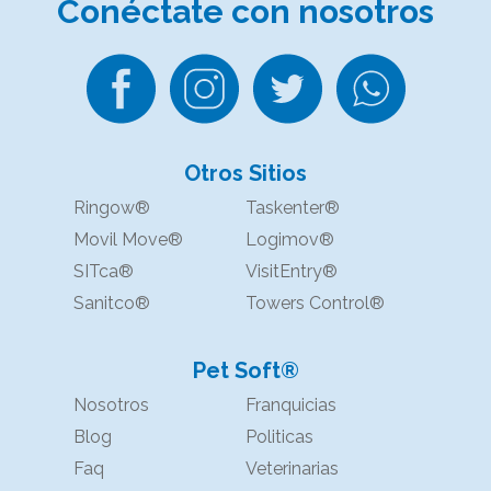
Conéctate
con nosotros
Otros Sitios
Ringow®
Taskenter®
Movil Move®
Logimov®
SITca®
VisitEntry®
Sanitco®
Towers Control®
Pet Soft®
Nosotros
Franquicias
Blog
Politicas
Faq
Veterinarias