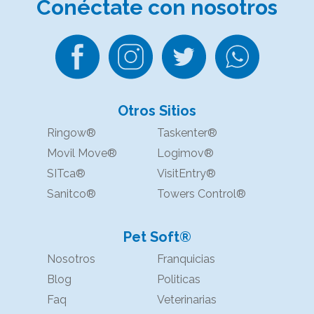
Conéctate
con nosotros
Otros Sitios
Ringow®
Taskenter®
Movil Move®
Logimov®
SITca®
VisitEntry®
Sanitco®
Towers Control®
Pet Soft®
Nosotros
Franquicias
Blog
Politicas
Faq
Veterinarias