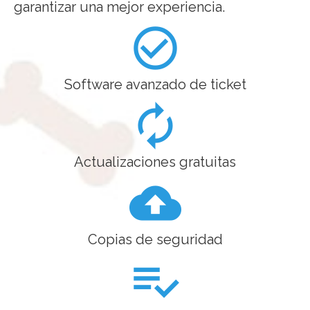
garantizar una mejor experiencia.
check_circle_outline
Software avanzado de ticket
autorenew
Actualizaciones gratuitas
cloud_upload
Copias de seguridad
playlist_add_check