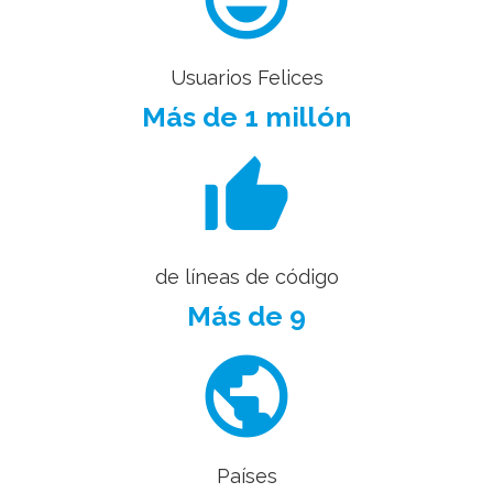
Usuarios Felices
Más de 1 millón
thumb_up_alt
de líneas de código
Más de 9
public
Países