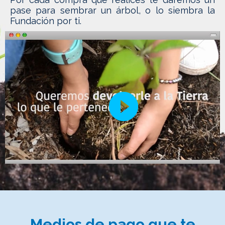
pase para sembrar un árbol, o lo siembra la
Fundación por ti.
play_circle_filled
Medios de pago que te