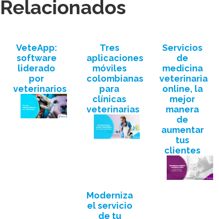
Relacionados
VeteApp:
Tres
Servicios
software
aplicaciones
de
liderado
móviles
medicina
por
colombianas
veterinaria
veterinarios
para
online, la
clínicas
mejor
veterinarias
manera
de
aumentar
tus
clientes
Moderniza
el servicio
de tu