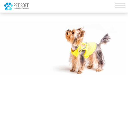
query failed, Table 'nwproject5_petsoft.preload_images' doesn't exist::SQL
Query: /*qc=on*/ select * from preload_images where pagina=15