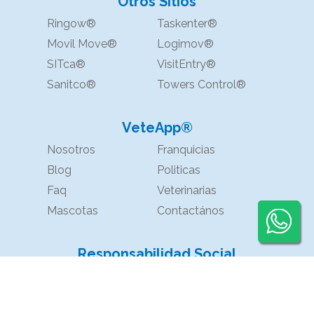
Otros Sitios
Ringow®
Taskenter®
Movil Move®
Logimov®
SITca®
VisitEntry®
Sanitco®
Towers Control®
VeteApp®
Nosotros
Franquicias
Blog
Politicas
Faq
Veterinarias
Mascotas
Contactános
Responsabilidad Social