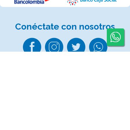
Conéctate
con nosotros
Otros Sitios
Ringow®
Taskenter®
Movil Move®
Logimov®
SITca®
VisitEntry®
Sanitco®
Towers Control®
Pet Soft®