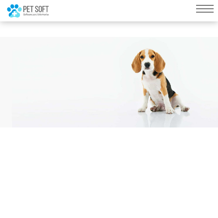
query failed, Table 'nwproject5_petsoft.preload_images' doesn't exist::SQL
Query: /*qc=on*/ select * from preload_images where pagina=193