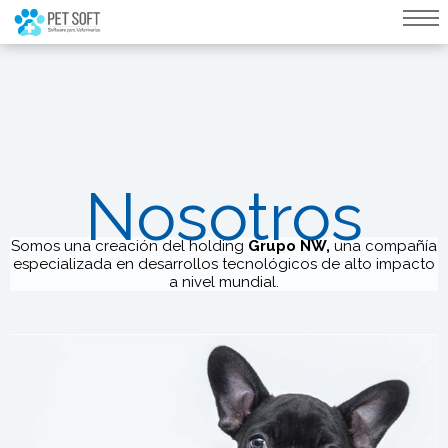
query failed, Table 'nwproject5_petsoft.preload_images' doesn't exist::SQL
Query: /*qc=on*/ select * from preload_images where pagina=82
Nosotros
Somos una creación del holding
Grupo NW
,
una compañía
especializada en desarrollos tecnológicos de alto impacto
a nivel mundial.