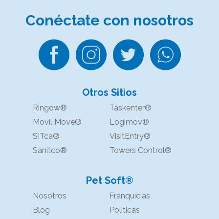
Conéctate
con nosotros
Otros Sitios
Ringow®
Taskenter®
Movil Move®
Logimov®
SITca®
VisitEntry®
Sanitco®
Towers Control®
Pet Soft®
Nosotros
Franquicias
Blog
Politicas