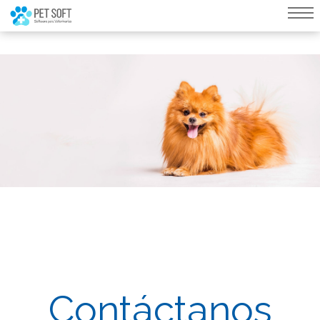
query failed, Table 'nwproject5_petsoft.preload_images' doesn't exist::SQL
Query: /*qc=on*/ select * from preload_images where pagina=81
Contáctanos