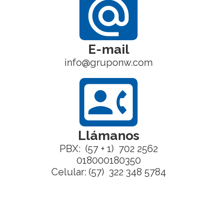
alternate_email
E-mail
info@gruponw.com
contact_phone
Llámanos
PBX: (57 + 1) 702 2562
018000180350
Celular: (57) 322 348 5784