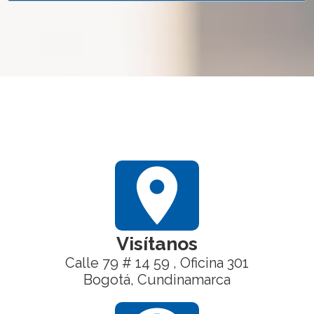
location_on
Visítanos
Calle 79 # 14 59 , Oficina 301
Bogotá, Cundinamarca