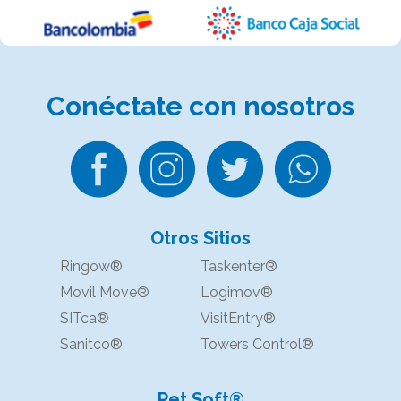
Conéctate
con nosotros
Otros Sitios
Ringow®
Taskenter®
Movil Move®
Logimov®
SITca®
VisitEntry®
Sanitco®
Towers Control®
Pet Soft®