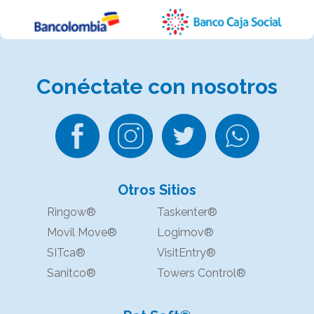
Conéctate
con nosotros
Otros Sitios
Ringow®
Taskenter®
Movil Move®
Logimov®
SITca®
VisitEntry®
Sanitco®
Towers Control®