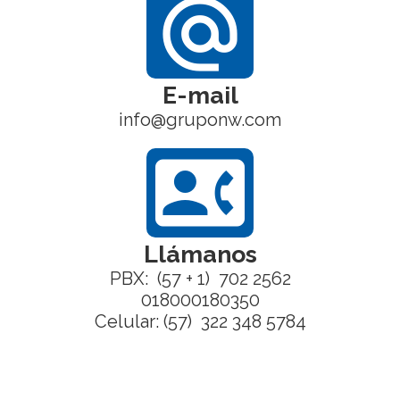
alternate_email
E-mail
info@gruponw.com
contact_phone
Llámanos
PBX: (57 + 1) 702 2562
018000180350
Celular: (57) 322 348 5784