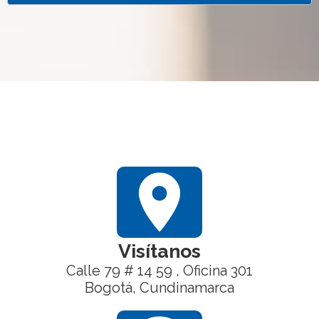
location_on
Visítanos
Calle 79 # 14 59 , Oficina 301
Bogotá, Cundinamarca