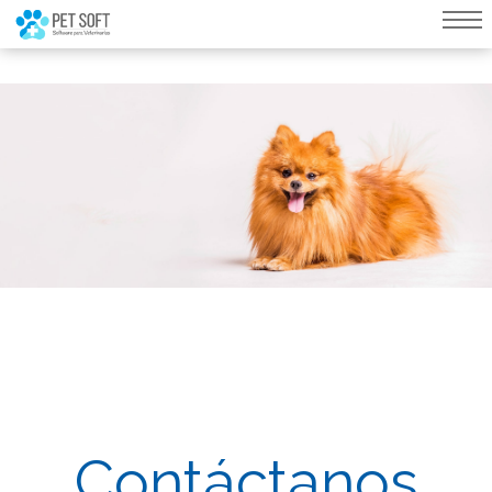
query failed, Table 'nwproject5_petsoft.preload_images' doesn't exist::SQL
Query: /*qc=on*/ select * from preload_images where pagina=263
Contáctanos