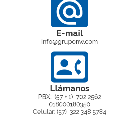
alternate_email
E-mail
info@gruponw.com
contact_phone
Llámanos
PBX: (57 + 1) 702 2562
018000180350
Celular: (57) 322 348 5784