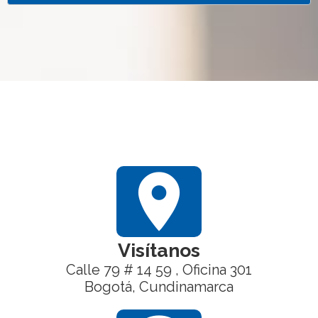
location_on
Visítanos
Calle 79 # 14 59 , Oficina 301
Bogotá, Cundinamarca