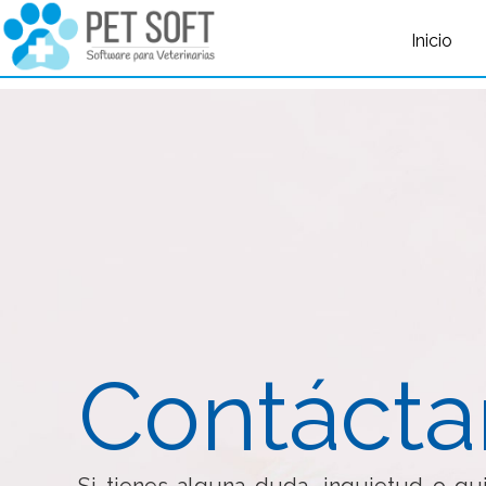
query failed, Table 'nwproject5_petsoft.preload_images' doesn't exist::SQL 
Inicio
Contácta