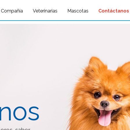
Query: /*qc=on*/ select * from preload_images where pagina=55
Compañía
Veterinarias
Mascotas
Contáctanos
nos