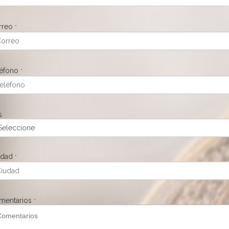
rreo
*
léfono
*
s
udad
*
mentarios
*