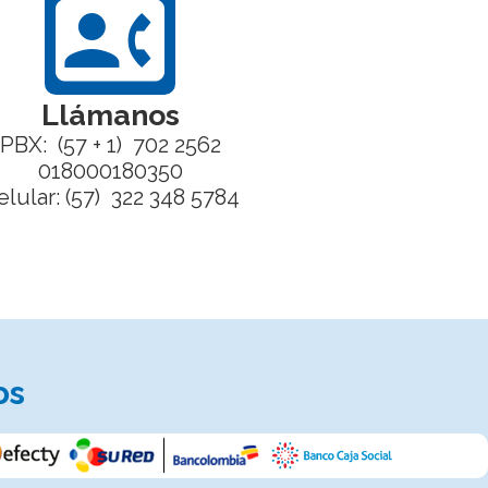
contact_phone
Llámanos
PBX: (57 + 1) 702 2562
018000180350
elular: (57) 322 348 5784
os