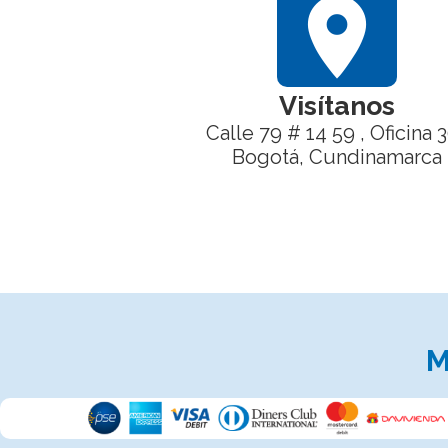
location_on
Visítanos
Calle 79 # 14 59 , Oficina 
Bogotá, Cundinamarca
M