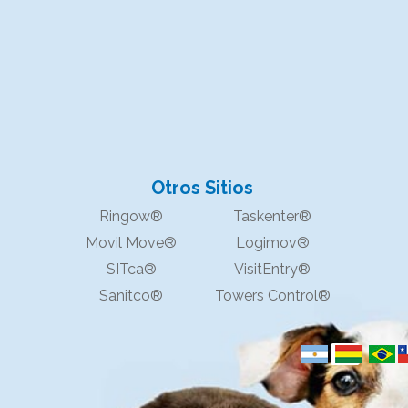
Otros Sitios
Ringow®
Taskenter®
Movil Move®
Logimov®
SITca®
VisitEntry®
Sanitco®
Towers Control®