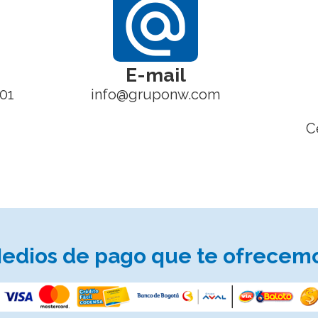
alternate_email
E-mail
301
info@gruponw.com
C
edios de pago que te ofrecem