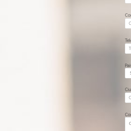
Co
Te
Paí
Ci
Co