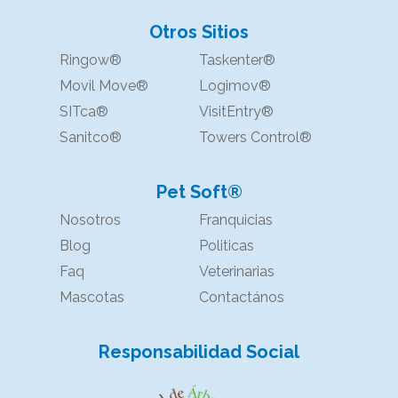
Otros Sitios
Ringow®
Taskenter®
Movil Move®
Logimov®
SITca®
VisitEntry®
Sanitco®
Towers Control®
Pet Soft®
Nosotros
Franquicias
Blog
Politicas
Faq
Veterinarias
Mascotas
Contactános
Responsabilidad Social