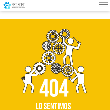
query failed, Table 'nwproject5_petsoft.preload_images' doesn't exist::SQL
Query: /*qc=on*/ select * from preload_images where pagina=49