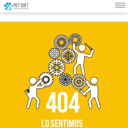
query failed, Table 'nwproject5_petsoft.preload_images' doesn't exist::SQL
Query: /*qc=on*/ select * from preload_images where pagina=153