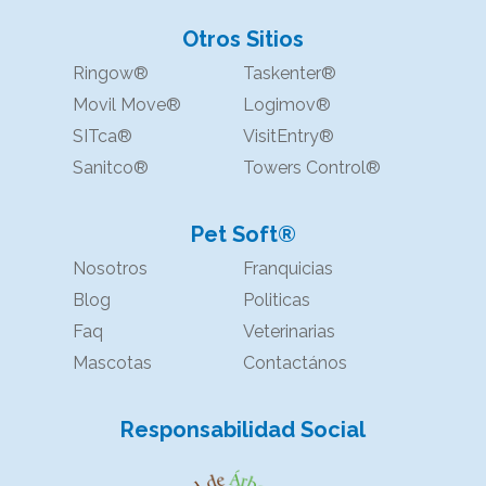
Otros Sitios
Ringow®
Taskenter®
Movil Move®
Logimov®
SITca®
VisitEntry®
Sanitco®
Towers Control®
Pet Soft®
Nosotros
Franquicias
Blog
Politicas
Faq
Veterinarias
Mascotas
Contactános
Responsabilidad Social