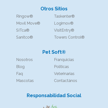
Otros Sitios
Ringow®
Taskenter®
Movil Move®
Logimov®
SITca®
VisitEntry®
Sanitco®
Towers Control®
Pet Soft®
Nosotros
Franquicias
Blog
Politicas
Faq
Veterinarias
Mascotas
Contactános
Responsabilidad Social