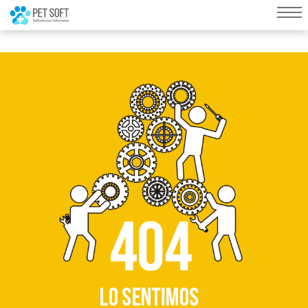
query failed, Table 'nwproject5_petsoft.preload_images' doesn't exist::SQL
Query: /*qc=on*/ select * from preload_images where pagina=127