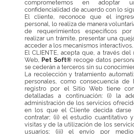
comprometemos en adoptar un
confidencialidad de acuerdo con lo sig
El cliente, reconoce que el ingre
personal, lo realiza de manera voluntaria
de requerimientos específicos po
realizar un trámite, presentar una quej
acceder a los mecanismos interactivos.
El CLIENTE, acepta que, a través del r
Web,
Pet Soft®
recoge datos persona
se cederán a terceros sin su conocimie
La recolección y tratamiento automat
personales, como consecuencia de 
registro por el Sitio Web tiene com
detalladas a continuación: (i) la a
administración de los servicios ofrecid
en los que el Cliente decida darse d
contratar; (ii) el estudio cuantitativo 
visitas y de la utilización de los servic
usuarios; (iii) el envío por medio