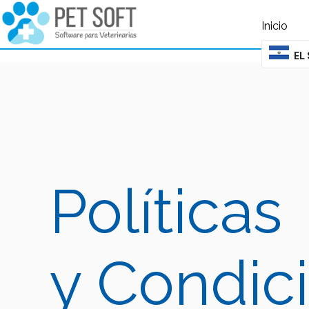
query failed, Table 'nwproject5_petsoft.preload_images' doesn't exist::SQL 
Inicio
EL
Políticas
y Condic