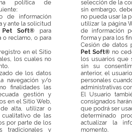
a política de
selección de la co
uiente:
sin embargo, deb
so de información
no pueda usar la p
 y ante la solicitud
utilizar la página
r
Pet Soft®
para
de información p
a o reclamo, o para
forma y para los fi
Cesión de datos p
egistro en el Sitio
Pet Soft®
no cede
les, los cuales no
los usuarios que 
nto.
sin su consentim
izado de los datos
anterior, el usuar
la navegación y/o
personales cuando
o finalidades las
administrativas co
decuada gestión y
El Usuario tamb
os en el Sitio Web,
consignados harán
e alta, utilizar o
que podrá ser us
y cualitativo de las
determinado pro
ios por parte de los
actualizar la in
s tradicionales y
momento.