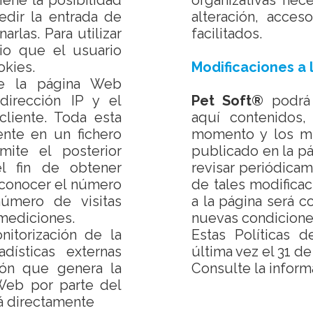
tiene la posibilidad
organizativas nece
edir la entrada de
alteración, acce
arlas. Para utilizar
facilitados.
io que el usuario
okies.
Modificaciones a 
de la página Web
dirección IP y el
Pet Soft®
podrá 
cliente. Toda esta
aquí contenidos,
ente en un fichero
momento y los mi
mite el posterior
publicado en la p
l fin de obtener
revisar periódicam
 conocer el número
de tales modifica
úmero de visitas
a la página será c
 mediciones.
nuevas condicione
itorización de la
Estas Políticas d
adísticas externas
última vez el 31 de
ión que genera la
Consulte la inform
Web por parte del
rá directamente