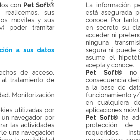
ados con
Pet Soft®
La información p
 realicemos, sus
está asegurada p
ivos móviles y sus
conoce. Por tanto
iv) poder tramitar
en secreto su cl
acceder ni preten
ninguna transmi
ción a sus datos
segura ni puede g
asume el hipotét
acepta y conoce.
rechos de acceso,
Pet Soft®
no s
n al tratamiento de
consecuencia deri
a la base de dato
dad. Monitorización
funcionamiento y/
en cualquiera 
kies utilizadas por
aplicaciones móvil
a un navegador por
Pet Soft®
ha ado
ar las actividades
protección de 
irle una navegación
requeridos, in