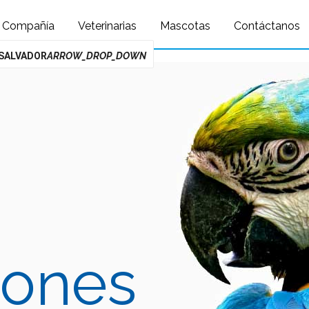
Query: /*qc=on*/ select * from preload_images where pagina=126
Compañía
Veterinarias
Mascotas
Contáctanos
 SALVADOR
ARROW_DROP_DOWN
iones