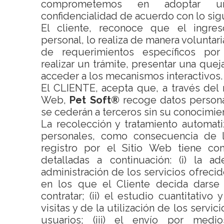
comprometemos en adoptar un
confidencialidad de acuerdo con lo sig
El cliente, reconoce que el ingre
personal, lo realiza de manera voluntaria
de requerimientos específicos po
realizar un trámite, presentar una quej
acceder a los mecanismos interactivos.
El CLIENTE, acepta que, a través del r
Web,
Pet Soft®
recoge datos persona
se cederán a terceros sin su conocimie
La recolección y tratamiento automat
personales, como consecuencia de 
registro por el Sitio Web tiene com
detalladas a continuación: (i) la a
administración de los servicios ofrecid
en los que el Cliente decida darse d
contratar; (ii) el estudio cuantitativo 
visitas y de la utilización de los servic
usuarios; (iii) el envío por medio