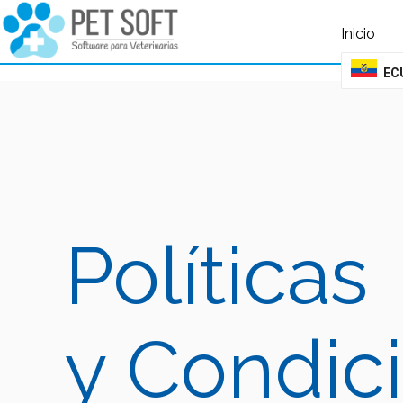
query failed, Table 'nwproject5_petsoft.preload_images' doesn't exist::SQL 
Inicio
EC
Políticas
y Condic