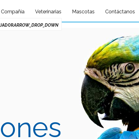
Query: /*qc=on*/ select * from preload_images where pagina=113
Compañía
Veterinarias
Mascotas
Contáctanos
UADOR
ARROW_DROP_DOWN
iones