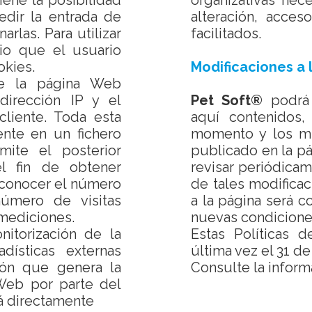
tiene la posibilidad
organizativas nece
edir la entrada de
alteración, acce
arlas. Para utilizar
facilitados.
io que el usuario
okies.
Modificaciones a 
de la página Web
dirección IP y el
Pet Soft®
podrá 
cliente. Toda esta
aquí contenidos,
ente en un fichero
momento y los mi
mite el posterior
publicado en la p
l fin de obtener
revisar periódicam
 conocer el número
de tales modifica
úmero de visitas
a la página será c
 mediciones.
nuevas condicione
itorización de la
Estas Políticas d
adísticas externas
última vez el 31 de
ión que genera la
Consulte la inform
Web por parte del
rá directamente