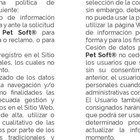
a política de
selección de la co
uiente:
sin embargo, deb
so de información
no pueda usar la p
 y ante la solicitud
utilizar la página
r
Pet Soft®
para
de información p
a o reclamo, o para
forma y para los fi
Cesión de datos p
egistro en el Sitio
Pet Soft®
no cede
les, los cuales no
los usuarios que 
nto.
sin su consentim
izado de los datos
anterior, el usuar
la navegación y/o
personales cuando
o finalidades las
administrativas co
decuada gestión y
El Usuario tamb
os en el Sitio Web,
consignados harán
e alta, utilizar o
que podrá ser us
y cualitativo de las
determinado pro
ios por parte de los
actualizar la in
s tradicionales y
momento.