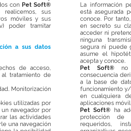
ados con
Pet Soft®
La información p
 realicemos, sus
está asegurada p
ivos móviles y sus
conoce. Por tanto
iv) poder tramitar
en secreto su cl
acceder ni preten
ninguna transmi
ción a sus datos
segura ni puede g
asume el hipotét
acepta y conoce.
rechos de acceso,
Pet Soft®
no s
n al tratamiento de
consecuencia deri
a la base de dato
dad. Monitorización
funcionamiento y/
en cualquiera 
kies utilizadas por
aplicaciones móvil
a un navegador por
Pet Soft®
ha ado
ar las actividades
protección de 
irle una navegación
requeridos, in