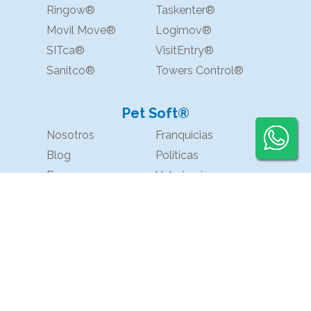
Ringow®
Taskenter®
Movil Move®
Logimov®
SITca®
VisitEntry®
Sanitco®
Towers Control®
Pet Soft®
Nosotros
Franquicias
Blog
Politicas
Faq
Veterinarias
Mascotas
Contactános
Responsabilidad Social