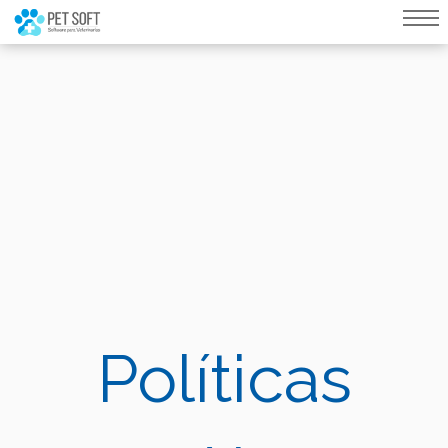
query failed, Table 'nwproject5_petsoft.preload_images' doesn't exist::SQL
Query: /*qc=on*/ select * from preload_images where pagina=217
Políticas