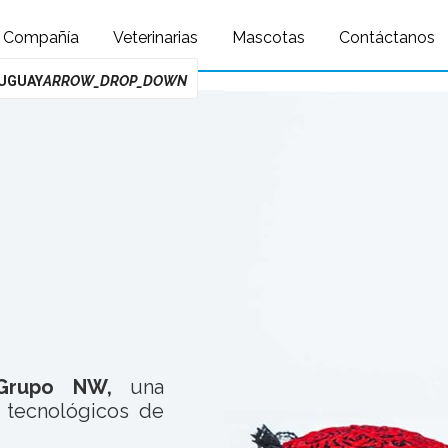
Query: /*qc=on*/ select * from preload_images where pagina=277
Compañía
Veterinarias
Mascotas
Contáctanos
UGUAY
ARROW_DROP_DOWN
Grupo NW
,
una
s tecnológicos de