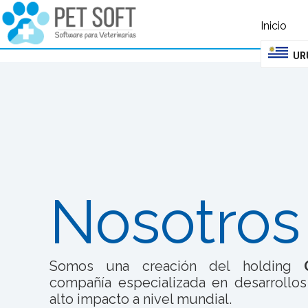
query failed, Table 'nwproject5_petsoft.preload_images' doesn't exist::SQL 
Inicio
UR
Nosotros
Somos una creación del holding
compañía especializada en desarrollo
alto impacto a nivel mundial.