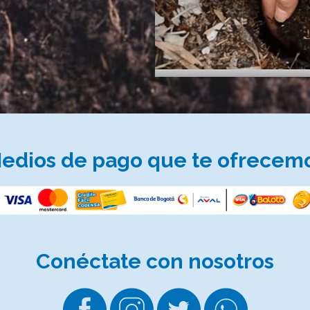
edios de pago que te ofrecem
Conéctate
con nosotros