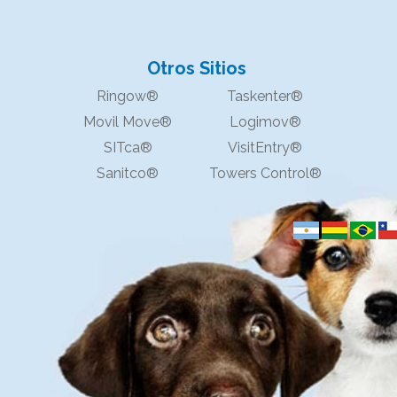
Otros Sitios
Ringow®
Taskenter®
Movil Move®
Logimov®
SITca®
VisitEntry®
Sanitco®
Towers Control®