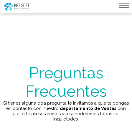
query failed, Table 'nwproject5_petsoft.preload_images' doesn't exist::SQL
Query: /*qc=on*/ select * from preload_images where pagina=274
Preguntas
Frecuentes
Si tienes alguna otra pregunta te invitamos a que te pongas
en contacto con nuestro
departamento de Ventas
,con
gusto te asesoraremos y responderemos todas tus
inquietudes.