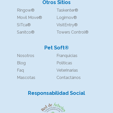
Otros Sitios
Ringow®
Taskenter®
Movil Move®
Logimov®
SITca®
VisitEntry®
Sanitco®
Towers Control®
Pet Soft®
Nosotros
Franquicias
Blog
Politicas
Faq
Veterinarias
Mascotas
Contactános
Responsabilidad Social