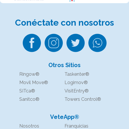
Conéctate
con nosotros
Otros Sitios
Ringow®
Taskenter®
Movil Move®
Logimov®
SITca®
VisitEntry®
Sanitco®
Towers Control®
VeteApp®
Nosotros
Franquicias