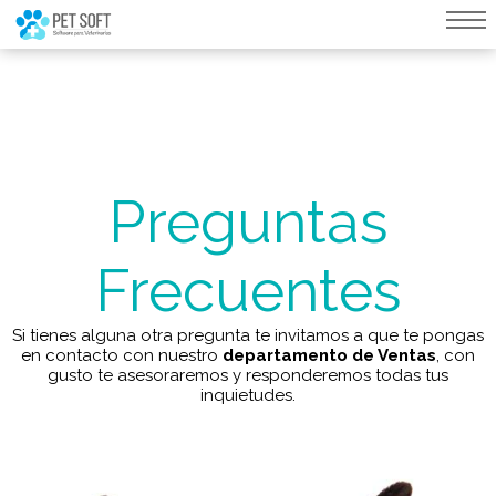
query failed, Table 'nwproject5_petsoft.preload_images' doesn't exist::SQL
Query: /*qc=on*/ select * from preload_images where pagina=22
Preguntas
Frecuentes
Si tienes alguna otra pregunta te invitamos a que te pongas
en contacto con nuestro
departamento de Ventas
, con
gusto te asesoraremos y responderemos todas tus
inquietudes.