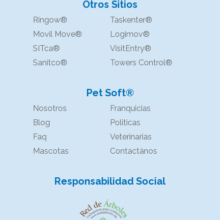
Otros Sitios
Ringow®
Taskenter®
Movil Move®
Logimov®
SITca®
VisitEntry®
Sanitco®
Towers Control®
Pet Soft®
Nosotros
Franquicias
Blog
Politicas
Faq
Veterinarias
Mascotas
Contactános
Responsabilidad Social