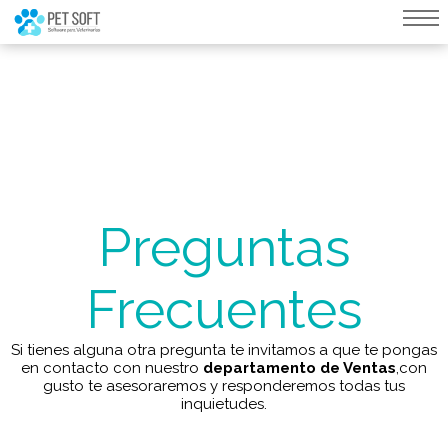
query failed, Table 'nwproject5_petsoft.preload_images' doesn't exist::SQL
Query: /*qc=on*/ select * from preload_images where pagina=170
Preguntas
Frecuentes
Si tienes alguna otra pregunta te invitamos a que te pongas
en contacto con nuestro
departamento de Ventas
,con
gusto te asesoraremos y responderemos todas tus
inquietudes.