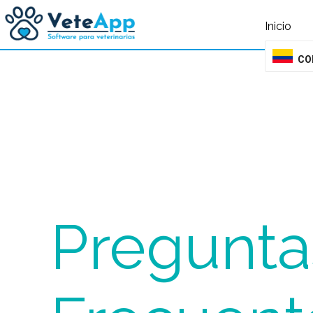
query failed, Table 'nwproject5_petsoft.preload_images' doesn't exist::SQL 
Inicio
CO
Pregunta