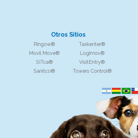
Otros Sitios
Ringow®
Taskenter®
Movil Move®
Logimov®
SITca®
VisitEntry®
Sanitco®
Towers Control®