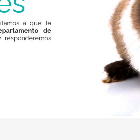
es
vitamos a que te
epartamento de
y responderemos